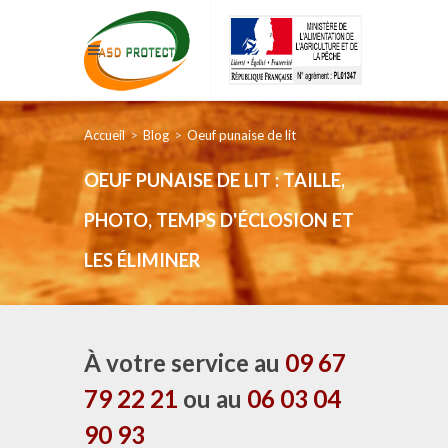
Accueil
Blog
Oeuf punaise de lit
OEUF PUNAISE DE LIT : TAILLE,
PHOTO, TEMPS D'ÉCLOSION ET
LES ÉLIMINER
À votre service au
09 67
79 22 21
ou au
06 03 04
90 93