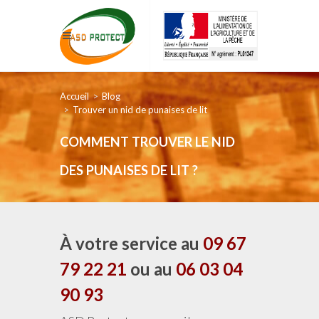
Accueil
Blog
Trouver un nid de punaises de lit
COMMENT TROUVER LE NID
DES PUNAISES DE LIT ?
À votre service au
09 67
79 22 21
ou au
06 03 04
90 93