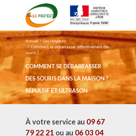
Accueil
Les rongeurs
Comment se débarrasser définitivement des
souris ?
COMMENT SE DÉBARRASSER
DES SOURIS DANS LA MAISON ?
RÉPULSIF ET ULTRASON
À votre service au
09 67
79 22 21
ou au
06 03 04