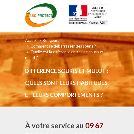
Accueil
Rongeurs
Comment se débarrasser des souris ?
Quelle est la différence entre une souris et un
mulot ?
DIFFÉRENCE SOURIS ET MULOT :
QUELS SONT LEURS HABITUDES
ET LEURS COMPORTEMENTS ?
À votre service au
09 67