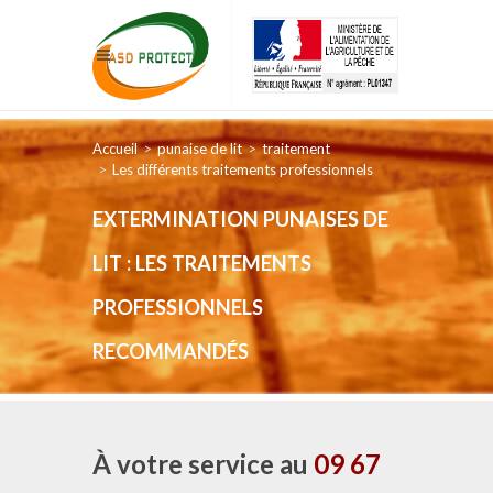
Accueil
punaise de lit
traitement
Les différents traitements professionnels
EXTERMINATION PUNAISES DE
LIT : LES TRAITEMENTS
PROFESSIONNELS
RECOMMANDÉS
À votre service au
09 67