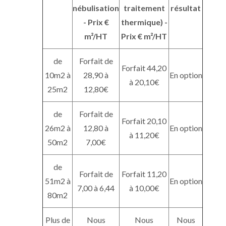
nébulisation
traitement
résultat
- Prix €
thermique) -
m²/HT
Prix € m²/HT
de
Forfait de
Forfait 44,20
10m2 à
28,90 à
En option
à 20,10€
25m2
12,80€
de
Forfait de
Forfait 20,10
26m2 à
12,80 à
En option
à 11,20€
50m2
7,00€
de
Forfait de
Forfait 11,20
51m2 à
En option
7,00 à 6,44
à 10,00€
80m2
Plus de
Nous
Nous
Nous