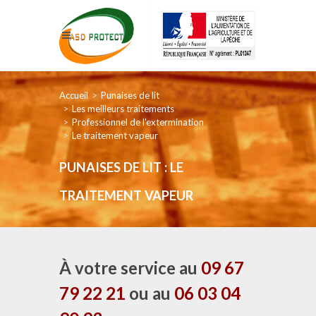
Accueil
Punaises de lit
Les meilleurs traitements
Professionnel de l'extermination
Le traitement vapeur
PUNAISES DE LIT : LE
TRAITEMENT VAPEUR
À votre service au
09 67
79 22 21
ou au
06 03 04