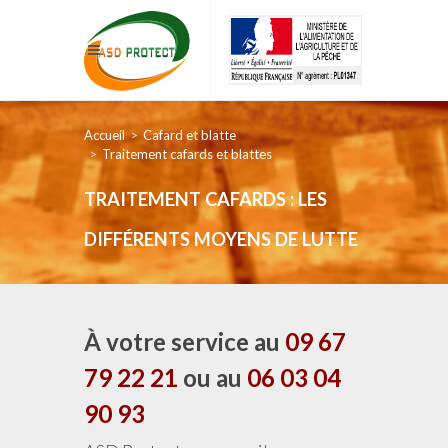
Accueil
Cafard et blatte
Traitement cafards et blattes
TRAITEMENT CAFARDS : LES
DIFFÉRENTS MOYENS DE LUTTE
À votre service au
09 67
79 22 21
ou au
06 03 04
90 93