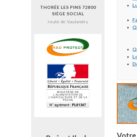
Lu
THORÉE LES PINS 72800
SIÈGE SOCIAL
Fa
route de Vaulandry
Qu
Qu
Lo
D
Votre 