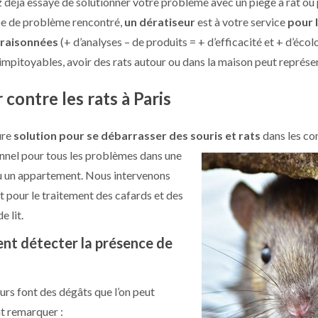
 déjà essayé de solutionner votre problème avec un piège à rat ou p
ype de problème rencontré,
un dératiseur
est à votre service
pour 
raisonnées
(+ d’analyses – de produits = + d’efficacité et + d’écol
impitoyables, avoir des rats autour ou dans la maison peut représent
 contre les rats à Paris
ure
solution pour se débarrasser des souris et rats
dans les com
nnel pour tous les problèmes dans une
 un appartement. Nous intervenons
 pour le traitement des cafards et des
e lit.
t détecter la présence de
urs font des dégâts que l’on peut
t remarquer :