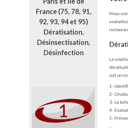
Paris et Ile de
France (75, 78, 91,
Nous so
92, 93, 94 et 95)
souhaite
restauran
Dératisation,
Désinsectisation,
Dérati
Désinfection
La soluti
dératisat
suit un mo
1- Identif
2- L'évalu
3- La lutt
4- Evalua
5- Préven