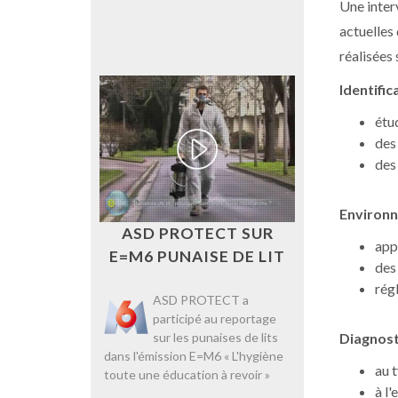
Une inter
actuelles
réalisées
Identific
étu
des
des
Environn
ASD PROTECT SUR
app
E=M6 PUNAISE DE LIT
des
rég
ASD PROTECT a
participé au reportage
Diagnost
sur les punaises de lits
dans l'émission E=M6 « L'hygiène
au 
toute une éducation à revoir »
à l