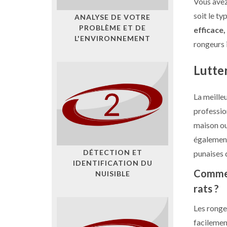
Vous avez
soit le t
ANALYSE DE VOTRE
PROBLÈME ET DE
efficace,
L'ENVIRONNEMENT
rongeurs 
Lutter
La meille
professio
maison ou
également
DÉTECTION ET
punaises d
IDENTIFICATION DU
Commen
NUISIBLE
rats ?
Les ronge
facilemen