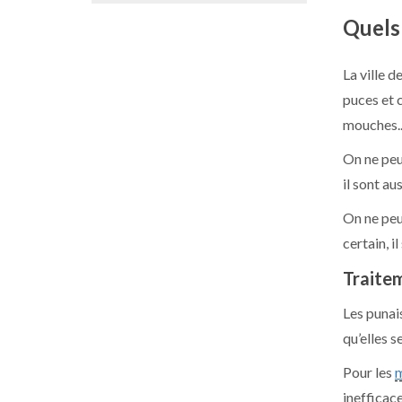
Quels 
La ville d
puces et 
mouches..
On ne peu
il sont au
On ne peu
certain, i
Traitem
Les punais
qu’elles s
Pour les
m
inefficace