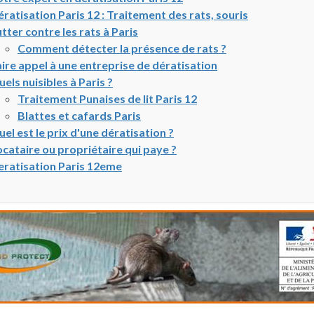
ratisation Paris 12 : Traitement des rats, souris
tter contre les rats à Paris
Comment détecter la présence de rats ?
ire appel à une entreprise de dératisation
els nuisibles à Paris ?
Traitement Punaises de lit Paris 12
Blattes et cafards Paris
el est le prix d'une dératisation ?
cataire ou propriétaire qui paye ?
eratisation Paris 12eme