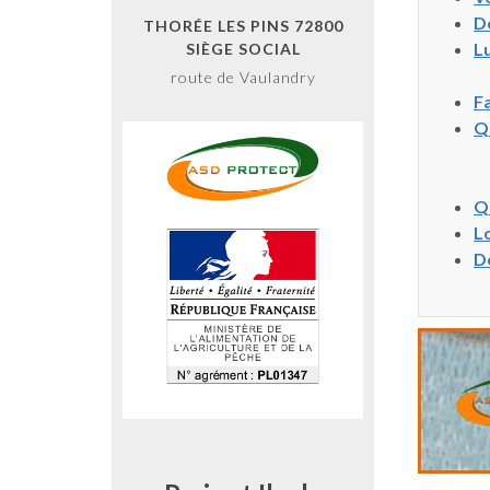
Dé
THORÉE LES PINS 72800
Lu
SIÈGE SOCIAL
route de Vaulandry
Fa
Qu
Qu
Lo
D