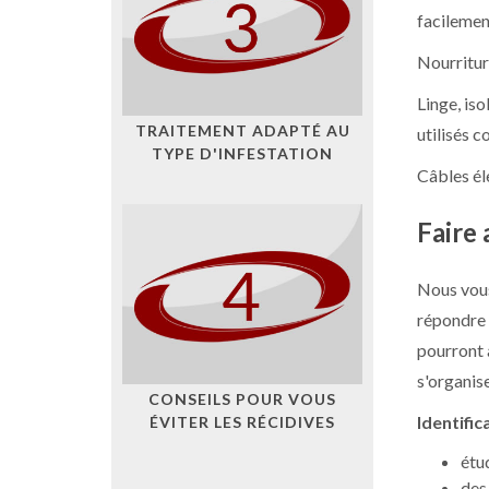
facilemen
Nourritur
Linge, iso
TRAITEMENT ADAPTÉ AU
utilisés 
TYPE D'INFESTATION
Câbles él
Faire 
Nous vous
répondre 
pourront 
s'organise
CONSEILS POUR VOUS
Identific
ÉVITER LES RÉCIDIVES
étu
des