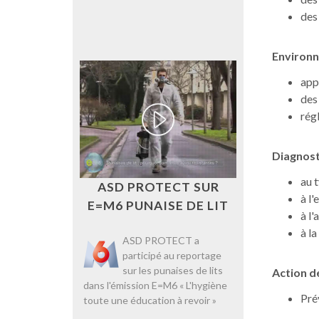
des
Environn
app
des
rég
Diagnost
au 
ASD PROTECT SUR
à l
E=M6 PUNAISE DE LIT
à l'
à l
ASD PROTECT a
participé au reportage
sur les punaises de lits
Action d
dans l'émission E=M6 « L'hygiène
Pré
toute une éducation à revoir »