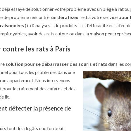
 déjà essayé de solutionner votre problème avec un piège à rat ou p
ype de problème rencontré,
un dératiseur
est à votre service
pour 
raisonnées
(+ d’analyses – de produits = + d’efficacité et + d’écol
impitoyables, avoir des rats autour ou dans la maison peut représent
 contre les rats à Paris
ure
solution pour se débarrasser des souris et rats
dans les com
nnel pour tous les problèmes dans une
 un appartement. Nous intervenons
 pour le traitement des cafards et des
e lit.
t détecter la présence de
urs font des dégâts que l’on peut