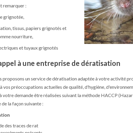
t remarquer :
e grignotée,
lation, tissus, papiers grignotés et
comme nourriture,
ectriques et tuyaux grignotés
appel à une entreprise de dératisation
 proposons un service de dératisation adaptée à votre activité pro
à vos préoccupations actuelles de qualité, d'hygiène, d'environneme
à votre demande être réalisées suivant la méthode HACCP (Hazard a
 de la façon suivante :
ation
de des traces de rat
 excréments présents