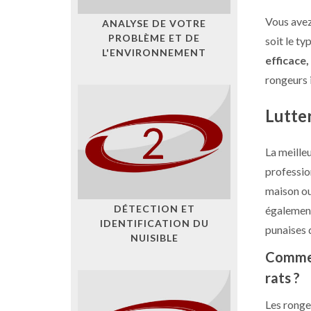
Vous avez
ANALYSE DE VOTRE
PROBLÈME ET DE
soit le t
L'ENVIRONNEMENT
efficace,
rongeurs 
Lutter
La meille
professio
maison ou
DÉTECTION ET
également
IDENTIFICATION DU
punaises d
NUISIBLE
Commen
rats ?
Les ronge