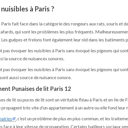
nuisibles à Paris ?
e Paris fait face dans la catégorie des rongeurs aux rats, souris et d
cafards, qui sont les problèmes les plus fréquents. Malheureusement
 Les guêpes et frelons font également leur nid dans les batiments p
t pas évoquer les nuisibles à Paris sans évoqué les pigeons qui sont
ssi la source de nuisances sonores.
t pas évoquer les nuisibles à Paris sans évoqué les pigeons qui son
l sont aussi source de nuisance sonore.
ent Punaises de lit Paris 12
es de lit ou puces de lit sont un véritable fléau à Paris et en Ile d
e propagent très vite d’un appartement à un autre ou elle fond leur n
airies
, c’est un problème de plus en plus commun, et les traitem
s face à leur vitesse de propagation. Certains bailleurs sociaux sen