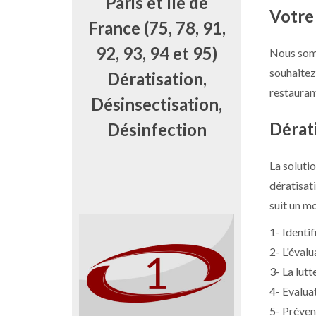
Paris et Ile de
Votre 
France (75, 78, 91,
92, 93, 94 et 95)
Nous so
souhaite
Dératisation,
restauran
Désinsectisation,
Dérati
Désinfection
La soluti
dératisat
suit un mo
1- Identif
2- L'évalu
3- La lutt
4- Evalua
5- Préven