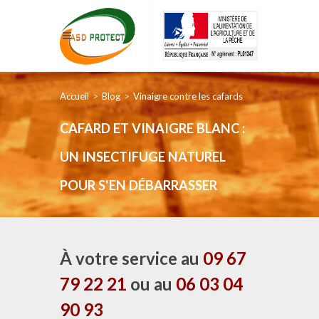
Accueil
Blog
Vinaigre contre les cafards
CAFARD ET VINAIGRE BLANC :
UN INSECTIFUGE NATUREL
POUR S'EN DÉBARRASSER
À votre service au
09 67
79 22 21
ou au
06 03 04
90 93