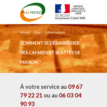
Accueil
Blog
Cafard maison
COMMENT SE DÉBARRASSER
DES CAFARDS ET BLATTES DE
MAISON ?
À votre service au
09 67
79 22 21
ou au
06 03 04
90 93