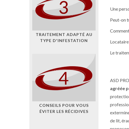
Une perso
Peut-on tu
Comment p
TRAITEMENT ADAPTÉ AU
TYPE D'INFESTATION
Locataire
Le traitem
ASD PR
agréée pa
protectio
professio
CONSEILS POUR VOUS
ÉVITER LES RÉCIDIVES
exterminer
de lit, é
proposons