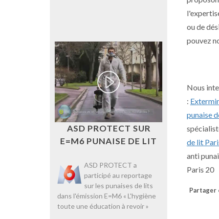
l'expertis
ou de dési
pouvez no
Nous inte
:
Extermin
punaise d
ASD PROTECT SUR
spécialis
E=M6 PUNAISE DE LIT
de lit Par
anti punai
ASD PROTECT a
Paris 20
participé au reportage
sur les punaises de lits
Partager c
dans l'émission E=M6 « L'hygiène
toute une éducation à revoir »