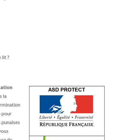
lit ?
sation
s la
ermination
s
pour
es punaises
 vous
rez de