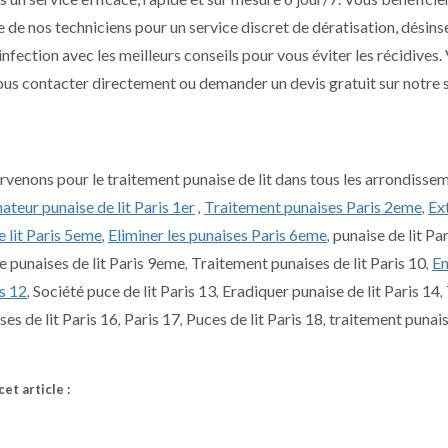
e de nos techniciens pour un service discret de dératisation, désins
nfection avec les meilleurs conseils pour vous éviter les récidives.
us contacter directement ou demander un devis gratuit sur notre si
rvenons pour le traitement punaise de lit dans tous les arrondisse
ateur punaise de lit Paris 1er
Traitement punaises Paris 2eme
Ex
,
,
e lit Paris 5eme
Eliminer les punaises Paris 6eme
punaise de lit Pa
,
,
te punaises de lit Paris 9eme
Traitement punaises de lit Paris 10
En
,
,
is 12
Société puce de lit Paris 13
Eradiquer punaise de lit Paris 14
,
,
,
ses de lit Paris 16
Paris 17
Puces de lit Paris 18
traitement punaise
,
,
,
et article :