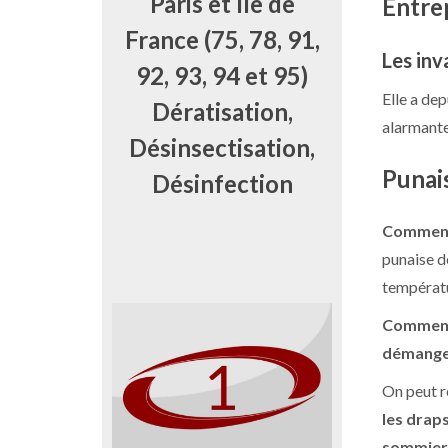
Paris et Ile de
Entrep
France (75, 78, 91,
Les inv
92, 93, 94 et 95)
Elle a de
Dératisation,
alarmante
Désinsectisation,
Punais
Désinfection
Comment 
punaise de
températu
Comment 
démange
On peut r
les drap
sommier, 