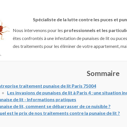
Spécialiste de la lutte contre les puces et puna
Nous intervenons pour les
professionnels et les particuli
êtes confrontés à une infestation de punaises de lit ou puces
des traitements pour les éliminer de votre appartement, mai
.
Sommaire
treprise traitement punaise de lit Paris 75004
Les invasions de punaises de lit à Paris 4 : une situation i
naise de lit - Informations pratiques
naise de lit, comment se débarrasser de ce nuisible ?
el est le prix de nos traitements contre la punaise de lit ?