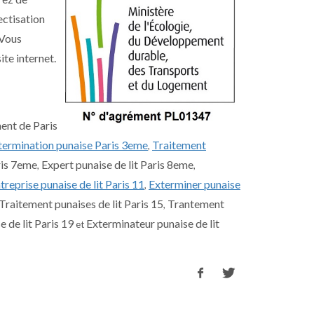
ectisation
 Vous
te internet.
ment de Paris
termination punaise Paris 3eme
Traitement
,
ris 7eme
Expert punaise de lit Paris 8eme
,
,
treprise punaise de lit Paris 11
Exterminer punaise
,
Traitement punaises de lit Paris 15
Trantement
,
 de lit Paris 19
Exterminateur punaise de lit
et