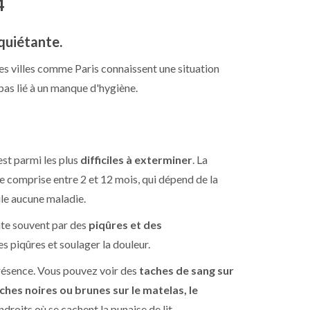
4
nquiétante.
es villes comme Paris connaissent une situation
pas lié à un manque d'hygiène.
l est parmi les plus
difficiles à exterminer
. La
vie comprise entre 2 et 12 mois, qui dépend de la
ule aucune maladie.
ate souvent par des
piqûres et des
s piqûres et soulager la douleur.
présence. Vous pouvez voir des
taches de sang sur
ches noires ou brunes sur le matelas, le
ndroits où se cachent la punaise de lit.