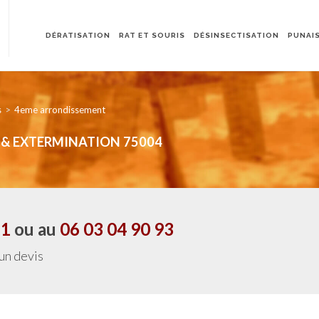
DÉRATISATION
RAT ET SOURIS
DÉSINSECTISATION
PUNAIS
s
4eme arrondissement
NT & EXTERMINATION 75004
21
ou au
06 03 04 90 93
 un devis