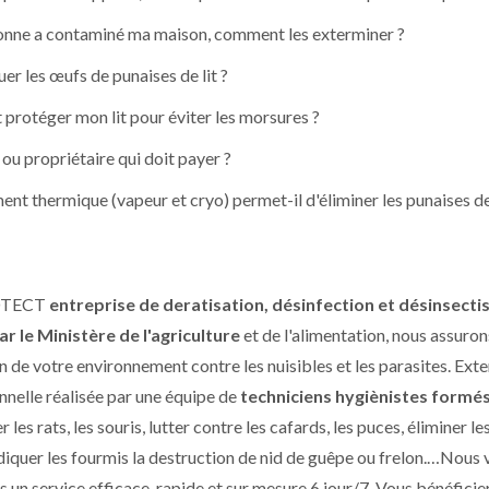
nne a contaminé ma maison, comment les exterminer ?
er les œufs de punaises de lit ?
rotéger mon lit pour éviter les morsures ?
 ou propriétaire qui doit payer ?
ent thermique (vapeur et cryo) permet-il d'éliminer les punaises de 
OTECT
entreprise de deratisation, désinfection et désinsecti
r le Ministère de l'agriculture
et de l'alimentation, nous assuron
n de votre environnement contre les nuisibles et les parasites. Ext
nnelle réalisée par une équipe de
techniciens hygiènistes formé
 les rats, les souris, lutter contre les cafards, les puces, éliminer l
radiquer les fourmis la destruction de nid de guêpe ou frelon.…Nous
 un service efficace, rapide et sur mesure 6 jour/7. Vous bénéficie