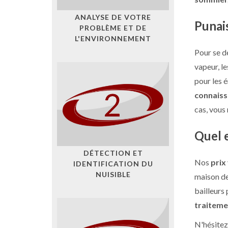
ANALYSE DE VOTRE
Punais
PROBLÈME ET DE
L'ENVIRONNEMENT
Pour se d
vapeur, le
pour les 
connaiss
cas, vous
Quel e
DÉTECTION ET
Nos
prix
IDENTIFICATION DU
NUISIBLE
maison de
bailleurs 
traiteme
N'hésitez