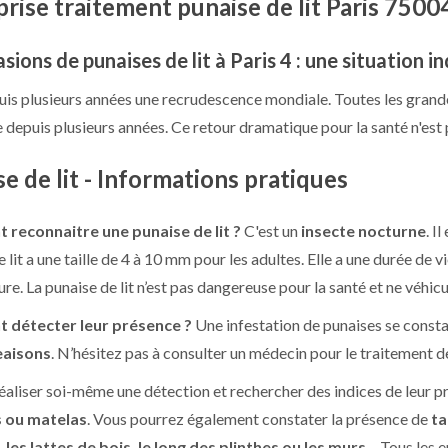
rise traitement punaise de lit Paris 7500
asions de punaises de lit à Paris 4 : une situation i
puis plusieurs années une recrudescence mondiale. Toutes les grand
 depuis plusieurs années. Ce retour dramatique pour la santé n'est 
e de lit - Informations pratiques
reconnaitre une punaise de lit ?
C'est un
insecte nocturne
. I
 lit a une taille de 4 à 10 mm pour les adultes. Elle a une durée de 
re. La punaise de lit n’est pas dangereuse pour la santé et ne véhic
détecter leur présence ?
Une infestation de punaises se const
aisons
. N’hésitez pas à consulter un médecin pour le traitement de
éaliser soi-même une détection et rechercher des indices de leur 
s ou matelas
. Vous pourrez également constater la présence de
ta
les lattes de bois, le long des plinthes ou les murs
– Tous les e