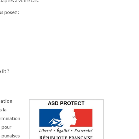
aptés à votre cas.
us posez :
lit ?
sation
s la
ermination
s
pour
es punaises