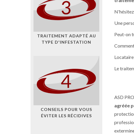
traiteme
N'hésitez
Une perso
Peut-on tu
TRAITEMENT ADAPTÉ AU
TYPE D'INFESTATION
Comment p
Locataire
Le traitem
ASD PR
agréée pa
CONSEILS POUR VOUS
protectio
ÉVITER LES RÉCIDIVES
professio
exterminer