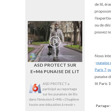
de lit, é
proposons
l'expertis
ou de dési
pouvez no
Nous inte
:
punaise d
ASD PROTECT SUR
Paris 7
pu
,
E=M6 PUNAISE DE LIT
punaise de
lit Paris 
ASD PROTECT a
participé au reportage
sur les punaises de lits
dans l'émission E=M6 « L'hygiène
toute une éducation à revoir »
Partager c