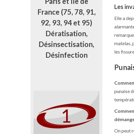
Paris et Ile de
Les inv
France (75, 78, 91,
Elle a de
92, 93, 94 et 95)
alarmante 
Dératisation,
remarquer
Désinsectisation,
matelas, p
les fissur
Désinfection
Punais
Comment 
punaise de
températu
Comment 
démange
On peut r