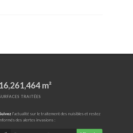
19,933,408
m²
SURFACES TRAITÉES
Suivez
l'actualité sur le traitement des nuisibles et restez
informés des alertes invasions :