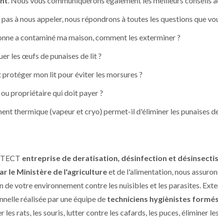
nt
. Nous vous communiquerons également les meilleurs conseils ad
 pas à nous appeler, nous répondrons à toutes les questions que vo
nne a contaminé ma maison, comment les exterminer ?
er les œufs de punaises de lit ?
rotéger mon lit pour éviter les morsures ?
 ou propriétaire qui doit payer ?
ent thermique (vapeur et cryo) permet-il d'éliminer les punaises de 
OTECT
entreprise de deratisation, désinfection et désinsecti
r le Ministère de l'agriculture
et de l'alimentation, nous assuron
n de votre environnement contre les nuisibles et les parasites. Ext
nnelle réalisée par une équipe de
techniciens hygiènistes formé
 les rats, les souris, lutter contre les cafards, les puces, éliminer l