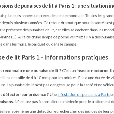
asions de punaises de lit à Paris 1 : une situation i
puis plusieurs années une recrudescence mondiale. Toutes les grand
depuis plusieurs années. Ce retour dramatique pour la santé n'est pa
 la présence des punaises de lit, car elles se cachent dans les mo
linthes…). A l'aide d'une lampe de poche vérifiez s’il y a des punaises
es dans les murs, le parquet ou dans le canapé.
e de lit Paris 1 - Informations pratiques
reconnaitre une punaise de lit ?
C'est un
insecte nocturne
. I
 lit a une taille de 4 à 10 mm pour les adultes. Elle a une durée de 
re. La punaise de lit n’est pas dangereuse pour la santé et ne véhic
détecter leur présence ?
Une
infestation de punaises à Paris
se
aisons
. N’hésitez pas à consulter un médecin pour le traitement de
éaliser soi-même une détection et rechercher des indices de leur 