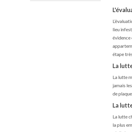
L'évalu
L’évaluati
lieu infe
évidence e
apparteme
étape trè
La lutt
La lutte 
jamais le
de plaque
La lutt
La lutte 
la plus e