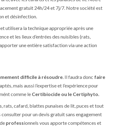
placement gratuit 24h/24 et 7j/7. Notre société est
on et désinfection.
 et utilisera la technique appropriée après une
ce et les lieux d’entrées des nuisibles (rats,
 apporter une entière satisfaction via une action
êmement difficile à résoudre
. Il faudra donc
faire
ptés, mais aussi l’expertise et l’expérience pour
agrémént comme le
Certibiocide ou le Certiphyto.
rats, cafard, blattes punaises de lit, puces et tout
us consulter pour un devis gratuit sans engagement
 de
profess
ionnels vous apporte compétences et