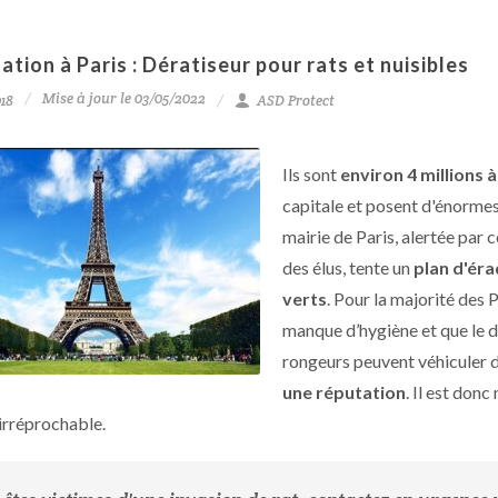
ation à Paris : Dératiseur pour rats et nuisibles
Mise à jour le 03/05/2022
18
ASD Protect
Ils sont
environ 4 millions à
capitale et posent d'énorme
mairie de Paris, alertée par 
des élus, tente un
plan d'ér
verts
. Pour la majorité des 
manque d’hygiène et que le d
rongeurs peuvent véhiculer 
une réputation
. Il est don
irréprochable.