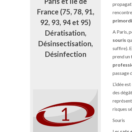
Paris et Ile de
propagat
France (75, 78, 91,
rencontre
primordia
92, 93, 94 et 95)
Dératisation,
A Paris, 
souris
qu
Désinsectisation,
suffire). 
Désinfection
prend un t
professi
passage d
L’idée est
des dégâts
représen
risques s
Souris
Les
rats 