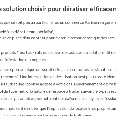
 solution choisir pour dératiser efficacem
s que se soit pou un particulier ou un commerce Parisien va gérer 
elé à un
dératiseur
spécialisé,
mise en place d'un
contrat
pour éviter le retour chronique des rats
e produits "mort aux rats ou trouver des astuces ou solutions dit d
une infestation de rongeurs.
as une réponse unique qui serait efficace dans toutes les situations 
rencontré. Une intervention de dératisation n’est pas un acte identi
 Il faudrat une réponse adapté à votre cas. L’environnement devra bi
l du type métro, la nature de l’espace à traiter suivant le type : r
e de ces paramètres permettront de réaliser une analyse profession
nt important de noter que l’implication du locataire, du propriétair
. Ils devront prendre part au processus de traitement.