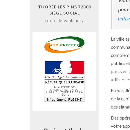
Vous 
THORÉE LES PINS 72800
pour 
SIÈGE SOCIAL
entre
route de Vaulandry
La ville a
communau
complémen
publics e
parcs et 
utiliser 
En parallè
de la capi
des signa
Des opéra
votre app