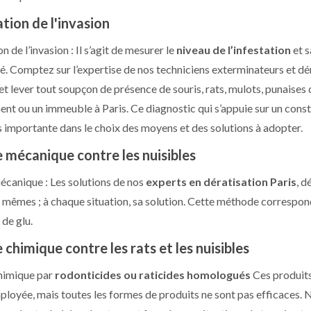
ation de l'invasion
on de l’invasion : Il s’agit de mesurer le
niveau de l’infestation
et s
sté. Comptez sur l’expertise de nos techniciens exterminateurs et d
t lever tout soupçon de présence de souris, rats, mulots, punaises d
nt ou un immeuble à Paris. Ce diagnostic qui s’appuie sur un constat
s importante dans le choix des moyens et des solutions à adopter.
e mécanique contre les nuisibles
mécanique : Les solutions de nos
experts en dératisation Paris
, d
s mêmes ; à chaque situation, sa solution. Cette méthode correspond 
 de glu.
e chimique contre les rats et les nuisibles
chimique par
rodonticides ou raticides homologués
Ces produits 
mployée, mais toutes les formes de produits ne sont pas efficaces.