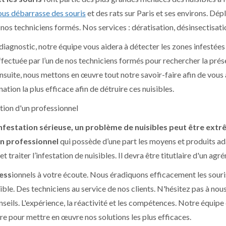
ous débarrasse des souris
et des rats sur Paris et ses environs. Dé
 nos techniciens formés. Nos services : dératisation, désinsectisati
 diagnostic, notre équipe vous aidera à détecter les zones infestées
fectuée par l’un de nos techniciens formés pour rechercher la présen
 Ensuite, nous mettons en œuvre tout notre savoir-faire afin de vous
ation la plus efficace afin de détruire ces nuisibles.
ntion d'un professionnel
nfestation sérieuse, un problème de nuisibles peut être extr
un professionnel
qui possède d’une part les moyens et produits ada
 et traiter l’infestation de nuisibles. Il devra être titutlaire d'un 
ess
ionnels à votre écoute. Nous éradiquons efficacement les souris, 
sible. Des techniciens au service de nos clients. N'hésitez pas à no
nseils. L'expérience, la réactivité et les compétences. Notre équipe
ire pour mettre en œuvre nos solutions les plus efficaces.