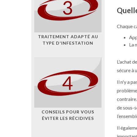
Quelle
Chaque ca
TRAITEMENT ADAPTÉ AU
App
TYPE D'INFESTATION
La 
L'achat d
sécure à 
Il n'y a p
problème 
contraire.
de sous-so
CONSEILS POUR VOUS
l’ensembl
ÉVITER LES RÉCIDIVES
Il égaleme
important