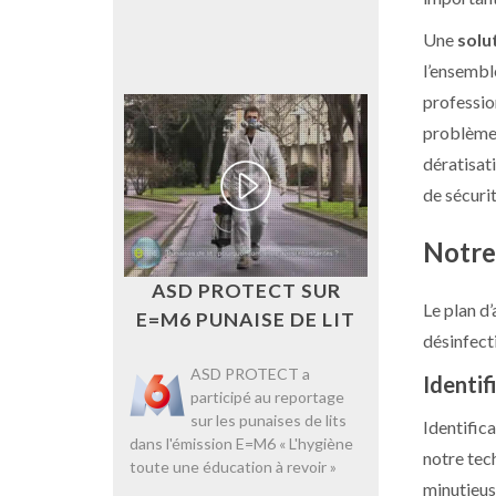
Une
solu
l’ensembl
profession
problème p
dératisati
de sécurit
Notre 
ASD PROTECT SUR
Le plan d
E=M6 PUNAISE DE LIT
désinfecti
ASD PROTECT a
Identif
participé au reportage
sur les punaises de lits
Identifica
dans l'émission E=M6 « L'hygiène
notre tec
toute une éducation à revoir »
minutieuse