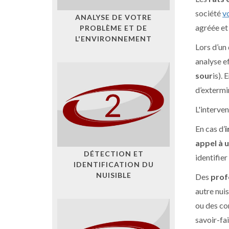
société
v
ANALYSE DE VOTRE
agréée et
PROBLÈME ET DE
L'ENVIRONNEMENT
Lors d’un
analyse ef
sour
is).
d’extermin
L'interve
En cas d’
i
appel à 
DÉTECTION ET
identifier
IDENTIFICATION DU
NUISIBLE
Des
prof
autre nui
ou des co
savoir-fa