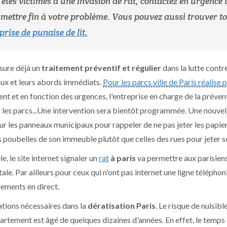
êtes victimes d'une invasion de rat, contactez en urgence
mettre fin à votre problème. Vous pouvez aussi trouver to
prise de punaise de lit.
ssure déjà un
traitement préventif et régulier
dans la lutte contr
x et leurs abords immédiats.
Pour les parcs ville de Paris réalis
t et en fonction des urgences, l'entreprise en charge de la préventi
t les parcs...Une intervention sera bientôt programmée. Une nouvel
sur les panneaux municipaux pour rappeler de ne pas jeter les papier
les poubelles de son immeuble plutôt que celles des rues pour jeter
le, le site internet signaler un
rat
à paris
va permettre aux parisiens
tale. Par ailleurs pour ceux qui n'ont pas internet une ligne télépho
lements en direct.
tions nécessaires dans la
dératisation Paris
. Le risque de nuisib
artement est âgé de quelques dizaines d'années. En effet, le temps 