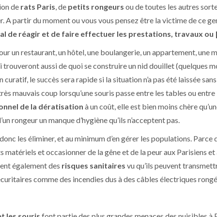
ion de
rats Paris
, de
petits rongeurs
ou de toutes les autres sort
r. A partir du moment ou vous vous pensez être la victime de ce g
l de réagir et de faire effectuer les prestations, travaux ou
pour un restaurant, un hôtel, une boulangerie, un appartement, une
i trouveront aussi de quoi se construire un nid douillet (quelques
En curatif, le succès sera rapide si la situation n’a pas été laissée s
rès mauvais coup lorsqu’une souris passe entre les tables ou entre l
onnel de la dératisation
à un coût, elle est bien moins chère qu’un
’un rongeur un manque d’hygiène qu’ils n’acceptent pas.
 donc les éliminer, et au minimum d’en gérer les populations. Parce
 matériels et occasionner de la gêne et de la peur aux Parisiens et au
tent également des
risques sanitaires
vu qu’ils peuvent transmett
écuritaires comme des incendies dus à des câbles électriques rongé
et les souris
font partie des plus grandes menaces des nuisibles à Pa