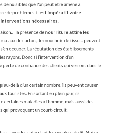
es de nuisibles que l'on peut être amené à
enre de problèmes,
il est impératif voire
 |interventions nécessaires.
 maison… la présence de
nourriture attire les
 morceaux de carton, de mouchoir, de tissu… peuvent
ans s’en occuper. La réputation des établissements
es rayons. Donc si l’intervention d’un
e perte de confiance des clients qui verront dans le
 qu’au-delà d’un certain nombre, ils peuvent causer
x touristes. En sortant en plein jour, ils
re certaines maladies à l’homme, mais aussi des
s qui provoquent un court-circuit.
ris, avec les cafards et les punaises de lit. Notre