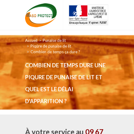
Accueil
Punaise de lit
Piqûre de punaise de lit
Combien de temps ça dure ?
COMBIEN DE TEMPS DURE UNE
PIQURE DE PUNAISE DE LIT ET
QUEL EST LE DÉLAI
D'APPARITION ?
À votre service au
09 67