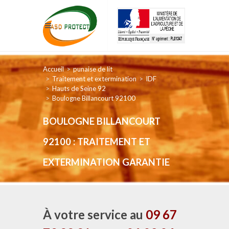
Accueil
punaise de lit
Traitement et extermination
IDF
Hauts de Seine 92
Boulogne Billancourt 92100
BOULOGNE BILLANCOURT
92100 : TRAITEMENT ET
EXTERMINATION GARANTIE
À votre service au
09 67