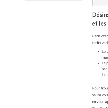
Désins
et les
Paris éta
tarifs var
Le
mai
Le
pro
l’i
Pour trou
saura vou
en vous a