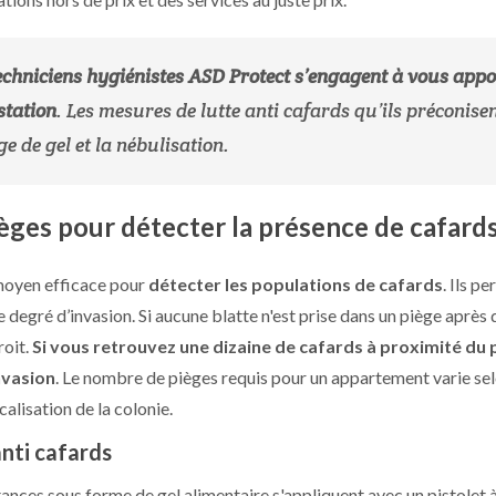
echniciens hygiénistes ASD Protect s’engagent à vous appor
estation
. Les mesures de lutte anti cafards qu’ils préconisent
ge de gel et la nébulisation.
ièges pour détecter la présence de cafard
moyen efficace pour
détecter les populations de cafards
. Ils p
 degré d’invasion. Si aucune blatte n'est prise dans un piège après q
roit.
Si vous retrouvez une dizaine de cafards à proximité du p
nvasion
. Le nombre de pièges requis pour un appartement varie selo
ocalisation de la colonie.
anti cafards
ances sous forme de gel alimentaire s'appliquent avec un pistolet 