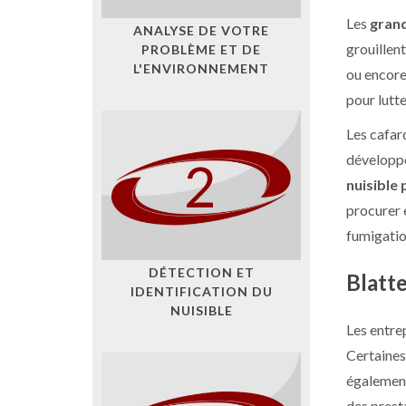
Les
grand
ANALYSE DE VOTRE
grouillen
PROBLÈME ET DE
L'ENVIRONNEMENT
ou encor
pour lutt
Les cafar
développen
nuisible 
procurer 
fumigatio
DÉTECTION ET
Blatte
IDENTIFICATION DU
NUISIBLE
Les entre
Certaines
également
des presta