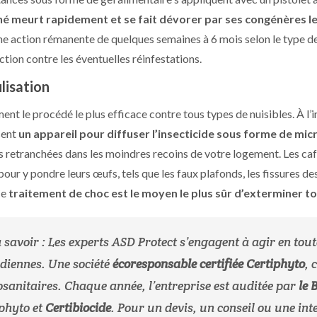
é meurt rapidement et se fait dévorer par ses congénères les
une action rémanente de quelques semaines à 6 mois selon le type d
ction contre les éventuelles réinfestations.
lisation
nt le procédé le plus efficace contre tous types de nuisibles. À l’in
sent
un appareil pour diffuser l’insecticide sous forme de mi
es retranchées dans les moindres recoins de votre logement. Les ca
ur y pondre leurs œufs, tels que les faux plafonds, les fissures des
Ce
traitement de choc est le moyen le plus sûr d’exterminer to
 savoir : Les experts ASD Protect s’engagent à agir en tout
diennes. Une société
écoresponsable certifiée Certiphyto
, 
sanitaires. Chaque année, l’entreprise est auditée par
le 
phyto et
Certibiocide
. Pour un devis, un conseil ou une int