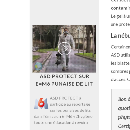
contamin
Le gel à 
une prote
La nébu
Certaineme
ASD utili
les blatt
sombres po
ASD PROTECT SUR
d’accès. 
E=M6 PUNAISE DE LIT
ASD PROTECT a
Bon à
participé au reportage
quoti
sur les punaises de lits
dans l'émission E=M6 « L'hygiène
phyto
toute une éducation à revoir »
Certi