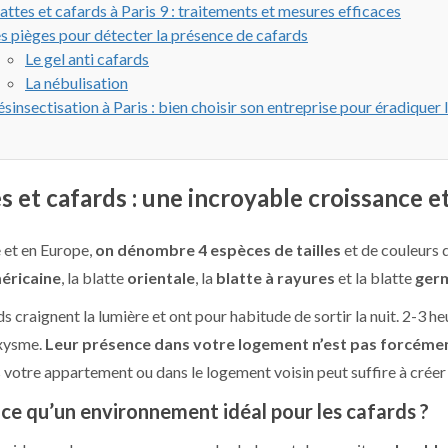
attes et cafards à Paris 9 : traitements et mesures efficaces
s pièges pour détecter la présence de cafards
Le gel anti cafards
La nébulisation
sinsectisation à Paris : bien choisir son entreprise pour éradiquer l
s et cafards : une incroyable croissance e
 et en Europe,
on dénombre 4 espèces de tailles
et de couleurs d
éricaine
, la blatte
orientale
, la
blatte à rayures
et la blatte
ger
s craignent la lumière et ont pour habitude de sortir la nuit. 2-3 heu
oxysme.
Leur présence dans votre logement n’est pas forcémen
 votre appartement ou dans le logement voisin peut suffire à créer
ce qu’un environnement idéal pour les cafards ?