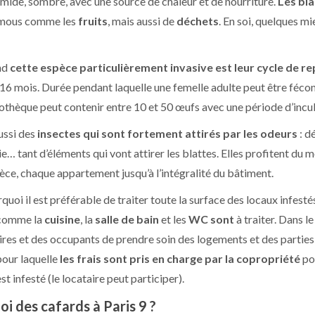
umide, sombre, avec une source de chaleur et de nourriture.
Les bla
 mous comme les
fruits
, mais aussi de
déchets
. En soi, quelques mie
nd
cette espèce particulièrement invasive est leur cycle de r
 16 mois. Durée pendant laquelle une femelle adulte peut être fécon
thèque peut contenir entre 10 et 50 œufs avec une période d’incub
ussi des
insectes qui sont fortement attirés par les odeurs
: d
… tant d’éléments qui vont attirer les blattes. Elles profitent du m
èce, chaque appartement jusqu’à l’intégralité du bâtiment.
quoi il est préférable de traiter toute la surface des locaux infestés
comme la
cuisine
, la
salle de bain
et les
WC sont
à traiter. Dans l
ires et des occupants de prendre soin des logements et des partie
pour laquelle
les frais sont pris en charge par la copropriété
pou
st infesté (le locataire peut participer).
i des cafards à Paris 9 ?