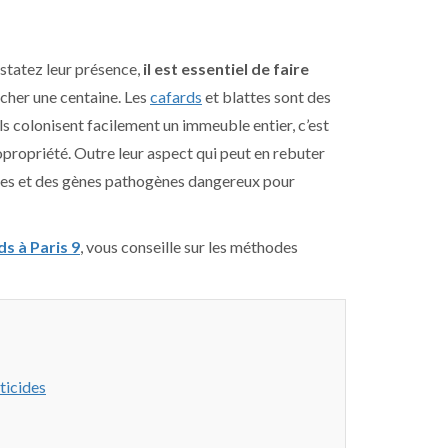
nstatez leur présence,
il est essentiel de faire
acher une centaine. Les
cafards
et blattes sont des
 Ils colonisent facilement un immeuble entier, c’est
opropriété. Outre leur aspect qui peut en rebuter
téries et des gènes pathogènes dangereux pour
s à Paris 9
, vous conseille sur les méthodes
ticides