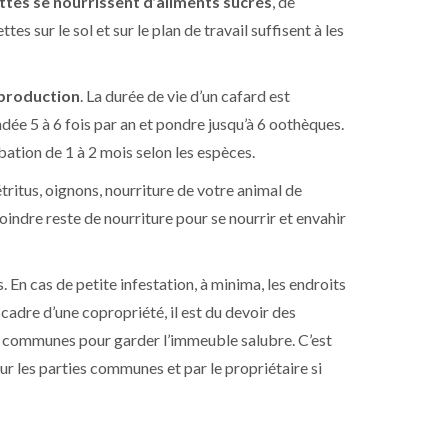
ttes se nourrissent d’aliments sucrés
, de
ttes sur le sol et sur le plan de travail suffisent à les
eproduction
. La durée de vie d’un cafard est
dée 5 à 6 fois par an et pondre jusqu’à 6 oothèques.
ation de 1 à 2 mois selon les espèces.
étritus, oignons, nourriture de votre animal de
oindre reste de nourriture pour se nourrir et envahir
. En cas de petite infestation, à minima, les endroits
e cadre d’une copropriété, il est du devoir des
s communes pour garder l’immeuble salubre. C’est
r les parties communes et par le propriétaire si