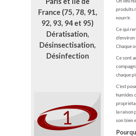
Paris et Ile de
Un lieu h
produits
France (75, 78, 91,
nourrir.
92, 93, 94 et 95)
Ce qui re
Dératisation,
d’environ
Désinsectisation,
Chaque oo
Désinfection
Ce sont a
compagnie
chaque pi
C’est pour
humides 
propriéta
la raison 
son bien e
Pourquo