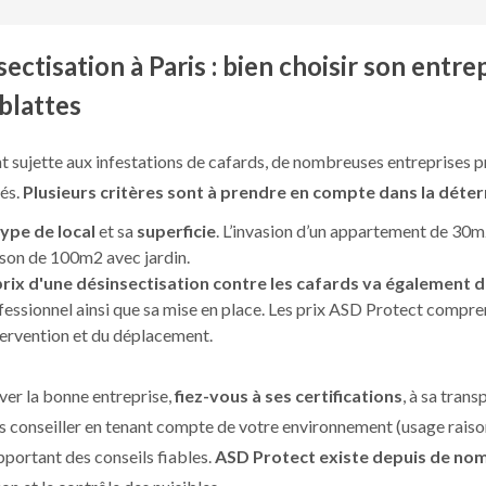
ectisation à Paris : bien choisir son entre
 blattes
nt sujette aux infestations de cafards, de nombreuses entreprises 
iés.
Plusieurs critères sont à prendre en compte dans la déter
type de local
et sa
superficie
. L’invasion d’un appartement de 30m2
son de 100m2 avec jardin.
prix d'une désinsectisation contre les cafards va également
fessionnel ainsi que sa mise en place. Les prix ASD Protect compr
ntervention et du déplacement.
ver la bonne entreprise,
fiez-vous à ses certifications
, à sa tran
s conseiller en tenant compte de votre environnement (usage raison
pportant des conseils fiables.
ASD Protect existe depuis de no