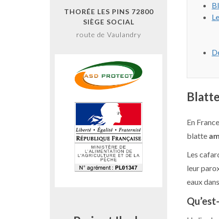
Bl
THORÉE LES PINS 72800
Le
SIÈGE SOCIAL
route de Vaulandry
Dé
Blatte
En France
blatte
am
Les cafard
leur par
eaux dans
Qu’est-