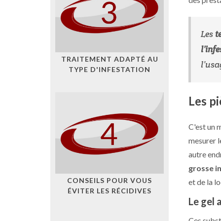
Les
t
l’inf
TRAITEMENT ADAPTÉ AU
l’usa
TYPE D'INFESTATION
Les p
C'est un 
mesurer le
autre end
grosse i
CONSEILS POUR VOUS
et de la l
ÉVITER LES RÉCIDIVES
Le gel 
Ces subst