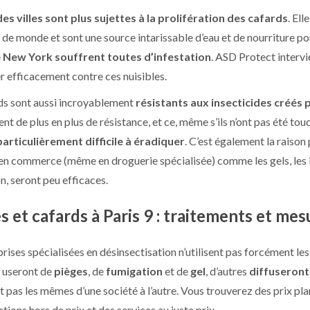
es villes sont plus sujettes à la prolifération des cafards
. El
t de monde et sont une source intarissable d’eau et de nourriture po
e
New York souffrent toutes d’infestation
. ASD Protect intervi
er efficacement contre ces nuisibles.
ds sont aussi incroyablement
résistants aux insecticides créés
t de plus en plus de résistance, et ce, même s’ils n’ont pas été touc
particulièrement difficile à éradiquer
. C’est également la raison
en commerce (même en droguerie spécialisée) comme les gels, les i
n, seront peu efficaces.
s et cafards à Paris 9 : traitements et mes
prises spécialisées en désinsectisation n’utilisent pas forcément 
 useront de
pièges
, de
fumigation
et de
gel
, d’autres
diffuseront 
 pas les mêmes d’une société à l’autre. Vous trouverez des prix pl
tions hors de prix et des services au juste prix.