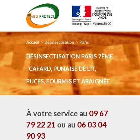
Accueil
desinsectisation
Paris
DÉSINSECTISATION PARIS 7ÈME
: CAFARD, PUNAISE DE LIT,
PUCES, FOURMIS ET ARAIGNÉE
À votre service au
09 67
79 22 21
ou au
06 03 04
90 93