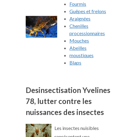
Fourmis
Guêpes et frelons
Araignées
Chenilles
processionnaires
Mouches
Abeilles
moustiques
Blaps
Desinsectisation Yvelines
78, lutter contre les
nuissances des insectes
Les insectes nuisibles
représentent une