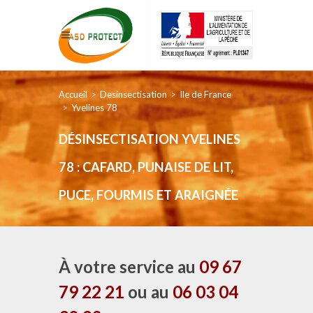
Accueil
Desinsectisation
Ile de France
Yvelines 78
DÉSINSECTISATION YVELINES
78 : CAFARD, PUNAISE DE LIT,
PUCE, FOURMIS ET ARAIGNÉE
À votre service au
09 67
79 22 21
ou au
06 03 04