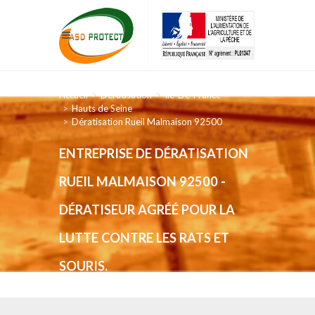
Accueil
Dératisation
Ile-De-France
Hauts de Seine
Dératisation Rueil Malmaison 92500
ENTREPRISE DE DÉRATISATION
RUEIL MALMAISON 92500 -
DÉRATISEUR AGRÉÉ POUR LA
LUTTE CONTRE LES RATS ET
SOURIS.